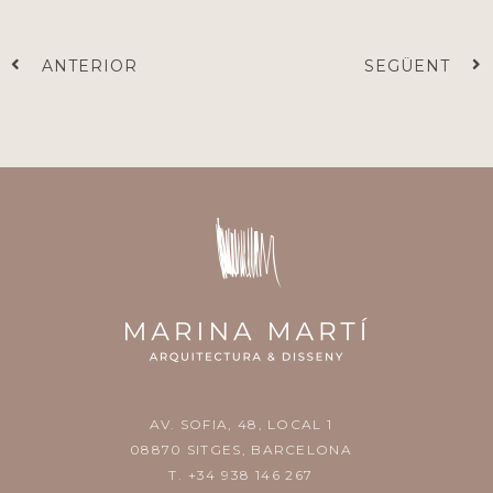
Prev
N
ANTERIOR
SEGÜENT
AV. SOFIA, 48, LOCAL 1
08870 SITGES, BARCELONA
T. +34 938 146 267