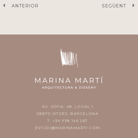
Prev
N
ANTERIOR
SEGÜENT
AV. SOFIA, 48, LOCAL 1
08870 SITGES, BARCELONA
T. +34 938 146 267
ESTUDI@MARINAMARTI.COM